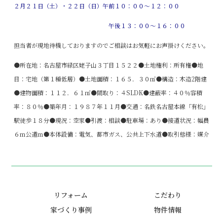
２月２１日（土）・２２日（日）午前１０：００～１２：００
午後１３：００～１６：００
担当者が現地待機しておりますのでご相談はお気軽にお声掛けください。
●所在地：名古屋市緑区姥子山３丁目１５２２●土地権利：所有権●地
目：宅地（第１種低層）●土地面積：１６５．３０㎡●構造：木造2階建
●建物面積：１１２．６１㎡●間取り：４SLDK●建蔽率：４０％容積
率：８０％●築年月：１９８７年１１月●交通：名鉄名古屋本線「有松」
駅徒歩１８分●現況：空家●引渡：相談●駐車場：あり●接道状況：幅員
６ｍ公道ｍ●本体設備：電気、都市ガス、公共上下水道●取引態様：媒介
リフォーム
こだわり
家づくり事例
物件情報