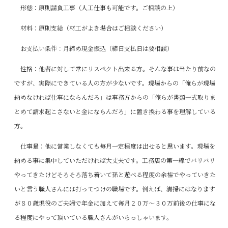
形態：原則請負工事（人工仕事も可能です。ご相談の上）
材料：原則支給（材工がよき場合はご相談ください）
お支払い条件：月締め現金振込（締日支払日は要相談）
性格：他者に対して常にリスペクト出来る方。そんな事は当たり前なの
ですが、実際にできている人の方が少ないです。現場からの「俺らが現場
納めなければ仕事にならんだろ」は事務方からの「俺らが書類一式取りま
とめて請求起こさないと金にならんだろ」に置き換わる事を理解している
方。
仕事量：他に営業しなくても毎月一定程度は出せると思います。現場を
納める事に集中していただければ大丈夫です。工務店の第一線でバリバリ
やってきたけどそろそろ落ち着いて孫と遊べる程度の余裕でやっていきた
いと言う職人さんには打ってつけの職場です。例えば、清掃にはなります
が８０歳現役のご夫婦で年金に加えて毎月２０万～３０万前後の仕事にな
る程度にやって頂いている職人さんがいらっしゃいます。