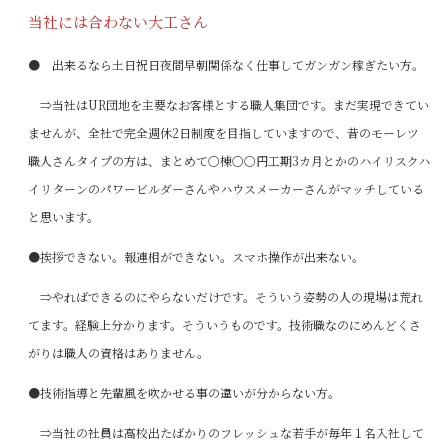
当社には合わない大工さん
● 出来るなら土日祝日夜間早朝関係なく仕事してガンガン稼ぎたい方。
⇒当社はUR団地を主要なお客様とする職人集団です。まだ実現できてい
ませんが、全社で完全週休2日制度を目指していますので、昔のモーレツ
職人さんタイプの方は、まとめて〇棟〇〇円工期3カ月とかのハイリスクハ
イリターンのパワービルダーさんやハウスメーカーさんがマッチしている
と思います。
●挨拶できない。報連相ができない。スマホ操作が出来ない。
⇒やればできるのにやらないだけです。そういう姿勢の人の現場は荒れ
てます。経験上分かります。そういうものです。技術職なのにめんどくさ
がりは職人の資格はありません。
●技術指導と先輩風を吹かせる事の違いが分からない方。
⇒当社の社員は高校出たばかりのフレッシュな若手が毎年１名入社して