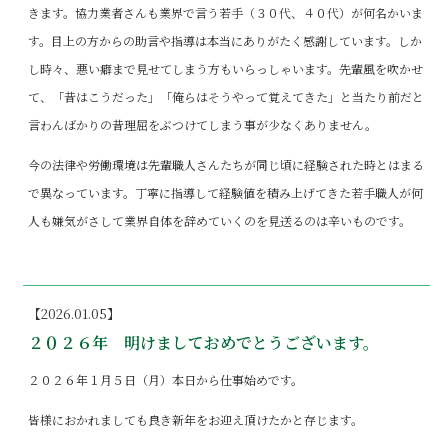
きます。協力業者さんも業界で言う若手（３０代、４０代）が何名かいま
す。目上の方からの助言や指導は本当にありがたく感謝しています。しか
し時々、悪い癖まで見せてしまう方もいらっしゃいます。先輩風を吹かせ
て、「昔はこうだった」「俺らはそうやって覚えてきた」と当たり前だと
言わんばかりの昔理屈をぶつけてしまう事が少なくありません。
今の法律や労働環境は先輩職人さんたちが同じ頃に経験された時とはまる
で異なっています。丁寧に指導して経験値を積み上げてきた若手職人が何
人も嫌気がさして業界自体を辞めていくのを見送るのは辛いものです。
【2026.01.05】
２０２６年 明けましておめでとうございます。
２０２６年１月５日（月）本日から仕事始めです。
皆様におかれましても良き新年をお迎え頂けたかと存じます。