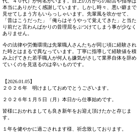
代、４０代）が何名かいます。目上の方からの助言や指導は
本当にありがたく感謝しています。しかし時々、悪い癖まで
見せてしまう方もいらっしゃいます。先輩風を吹かせて、
「昔はこうだった」「俺らはそうやって覚えてきた」と当た
り前だと言わんばかりの昔理屈をぶつけてしまう事が少なく
ありません。
今の法律や労働環境は先輩職人さんたちが同じ頃に経験され
た時とはまるで異なっています。丁寧に指導して経験値を積
み上げてきた若手職人が何人も嫌気がさして業界自体を辞め
ていくのを見送るのは辛いものです。
【2026.01.05】
２０２６年 明けましておめでとうございます。
２０２６年１月５日（月）本日から仕事始めです。
皆様におかれましても良き新年をお迎え頂けたかと存じま
す。
１年を健やかに過ごされます様、祈念致しております。