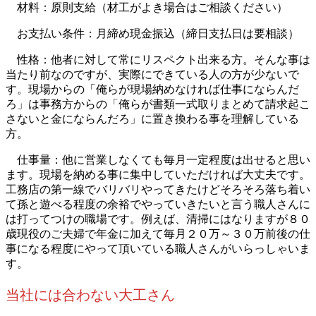
材料：原則支給（材工がよき場合はご相談ください）
お支払い条件：月締め現金振込（締日支払日は要相談）
性格：他者に対して常にリスペクト出来る方。そんな事は
当たり前なのですが、実際にできている人の方が少ないで
す。現場からの「俺らが現場納めなければ仕事にならんだ
ろ」は事務方からの「俺らが書類一式取りまとめて請求起こ
さないと金にならんだろ」に置き換わる事を理解している
方。
仕事量：他に営業しなくても毎月一定程度は出せると思い
ます。現場を納める事に集中していただければ大丈夫です。
工務店の第一線でバリバリやってきたけどそろそろ落ち着い
て孫と遊べる程度の余裕でやっていきたいと言う職人さんに
は打ってつけの職場です。例えば、清掃にはなりますが８０
歳現役のご夫婦で年金に加えて毎月２０万～３０万前後の仕
事になる程度にやって頂いている職人さんがいらっしゃいま
す。
当社には合わない大工さん