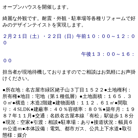
オープンハウスを開催します。
綺麗な外観です。耐震・外観・駐車場等各種リフォームで好
みのデザインテイストを実現します。
２月２１日（土）・２２日（日）午前１０：００～１２：０
０
午後１３：００～１６：
００
担当者が現地待機しておりますのでご相談はお気軽にお声掛
けください。
●所在地：名古屋市緑区姥子山３丁目１５２２●土地権利：
所有権●地目：宅地（第１種低層）●土地面積：１６５．３
０㎡●構造：木造2階建●建物面積：１１２．６１㎡●間取
り：４SLDK●建蔽率：４０％容積率：８０％●築年月：１９
８７年１１月●交通：名鉄名古屋本線「有松」駅徒歩１８分
●現況：空家●引渡：相談●駐車場：あり●接道状況：幅員６
ｍ公道ｍ●本体設備：電気、都市ガス、公共上下水道●取引
態様：媒介