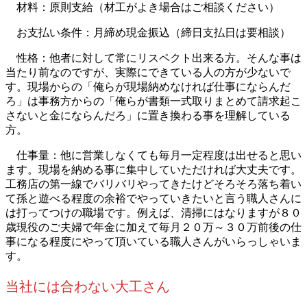
材料：原則支給（材工がよき場合はご相談ください）
お支払い条件：月締め現金振込（締日支払日は要相談）
性格：他者に対して常にリスペクト出来る方。そんな事は
当たり前なのですが、実際にできている人の方が少ないで
す。現場からの「俺らが現場納めなければ仕事にならんだ
ろ」は事務方からの「俺らが書類一式取りまとめて請求起こ
さないと金にならんだろ」に置き換わる事を理解している
方。
仕事量：他に営業しなくても毎月一定程度は出せると思い
ます。現場を納める事に集中していただければ大丈夫です。
工務店の第一線でバリバリやってきたけどそろそろ落ち着い
て孫と遊べる程度の余裕でやっていきたいと言う職人さんに
は打ってつけの職場です。例えば、清掃にはなりますが８０
歳現役のご夫婦で年金に加えて毎月２０万～３０万前後の仕
事になる程度にやって頂いている職人さんがいらっしゃいま
す。
当社には合わない大工さん