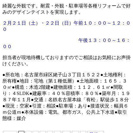
綺麗な外観です。耐震・外観・駐車場等各種リフォームで好
みのデザインテイストを実現します。
２月２１日（土）・２２日（日）午前１０：００～１２：０
０
午後１３：００～１６：
００
担当者が現地待機しておりますのでご相談はお気軽にお声掛
けください。
●所在地：名古屋市緑区姥子山３丁目１５２２●土地権利：
所有権●地目：宅地（第１種低層）●土地面積：１６５．３
０㎡●構造：木造2階建●建物面積：１１２．６１㎡●間取
り：４SLDK●建蔽率：４０％容積率：８０％●築年月：１９
８７年１１月●交通：名鉄名古屋本線「有松」駅徒歩１８分
●現況：空家●引渡：相談●駐車場：あり●接道状況：幅員６
ｍ公道ｍ●本体設備：電気、都市ガス、公共上下水道●取引
態様：媒介