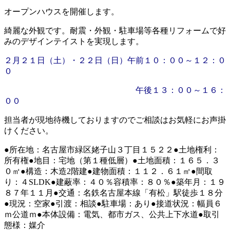
オープンハウスを開催します。
綺麗な外観です。耐震・外観・駐車場等各種リフォームで好
みのデザインテイストを実現します。
２月２１日（土）・２２日（日）午前１０：００～１２：０
０
午後１３：００～１６：
００
担当者が現地待機しておりますのでご相談はお気軽にお声掛
けください。
●所在地：名古屋市緑区姥子山３丁目１５２２●土地権利：
所有権●地目：宅地（第１種低層）●土地面積：１６５．３
０㎡●構造：木造2階建●建物面積：１１２．６１㎡●間取
り：４SLDK●建蔽率：４０％容積率：８０％●築年月：１９
８７年１１月●交通：名鉄名古屋本線「有松」駅徒歩１８分
●現況：空家●引渡：相談●駐車場：あり●接道状況：幅員６
ｍ公道ｍ●本体設備：電気、都市ガス、公共上下水道●取引
態様：媒介