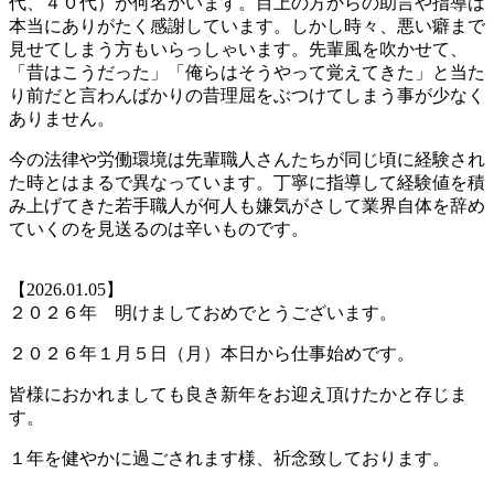
代、４０代）が何名かいます。目上の方からの助言や指導は
本当にありがたく感謝しています。しかし時々、悪い癖まで
見せてしまう方もいらっしゃいます。先輩風を吹かせて、
「昔はこうだった」「俺らはそうやって覚えてきた」と当た
り前だと言わんばかりの昔理屈をぶつけてしまう事が少なく
ありません。
今の法律や労働環境は先輩職人さんたちが同じ頃に経験され
た時とはまるで異なっています。丁寧に指導して経験値を積
み上げてきた若手職人が何人も嫌気がさして業界自体を辞め
ていくのを見送るのは辛いものです。
【2026.01.05】
２０２６年 明けましておめでとうございます。
２０２６年１月５日（月）本日から仕事始めです。
皆様におかれましても良き新年をお迎え頂けたかと存じま
す。
１年を健やかに過ごされます様、祈念致しております。