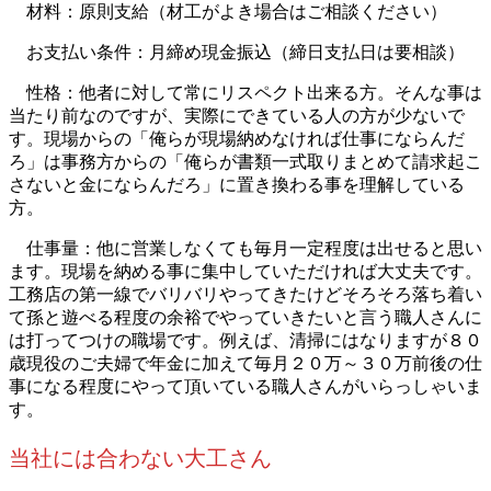
材料：原則支給（材工がよき場合はご相談ください）
お支払い条件：月締め現金振込（締日支払日は要相談）
性格：他者に対して常にリスペクト出来る方。そんな事は
当たり前なのですが、実際にできている人の方が少ないで
す。現場からの「俺らが現場納めなければ仕事にならんだ
ろ」は事務方からの「俺らが書類一式取りまとめて請求起こ
さないと金にならんだろ」に置き換わる事を理解している
方。
仕事量：他に営業しなくても毎月一定程度は出せると思い
ます。現場を納める事に集中していただければ大丈夫です。
工務店の第一線でバリバリやってきたけどそろそろ落ち着い
て孫と遊べる程度の余裕でやっていきたいと言う職人さんに
は打ってつけの職場です。例えば、清掃にはなりますが８０
歳現役のご夫婦で年金に加えて毎月２０万～３０万前後の仕
事になる程度にやって頂いている職人さんがいらっしゃいま
す。
当社には合わない大工さん